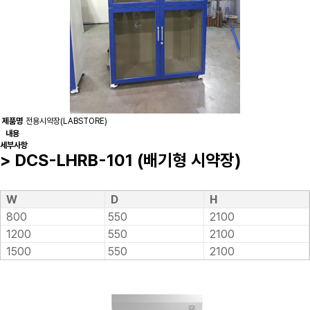
제품명
전용시약장(LABSTORE)
내용
세부사항
> DCS-LHRB-101 (배기형 시약장)
W
D
H
800
550
2100
1200
550
2100
1500
550
2100